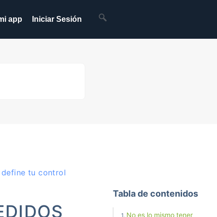
mi app
Iniciar Sesión
 define tu control
Tabla de contenidos
EDIDOS
No es lo mismo tener