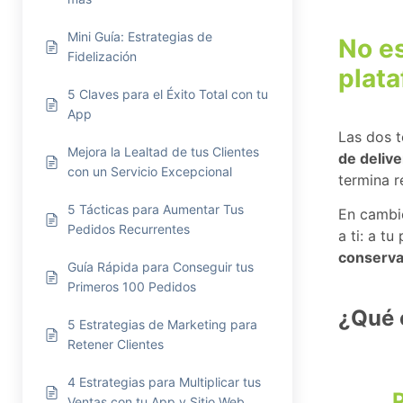
Mini Guía: Estrategias de
No es
Fidelización
plata
5 Claves para el Éxito Total con tu
App
Las dos t
Mejora la Lealtad de tus Clientes
de delive
con un Servicio Excepcional
termina r
5 Tácticas para Aumentar Tus
En cambi
Pedidos Recurrentes
a ti: a t
conservas
Guía Rápida para Conseguir tus
Primeros 100 Pedidos
¿Qué 
5 Estrategias de Marketing para
Retener Clientes
4 Estrategias para Multiplicar tus
P
Ventas con tu App y Sitio Web.