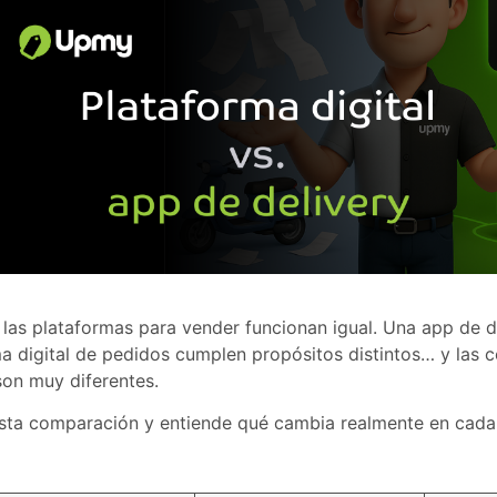
las plataformas para vender funcionan igual. Una app de d
a digital de pedidos cumplen propósitos distintos… y las 
on muy diferentes.
sta comparación y entiende qué cambia realmente en cada