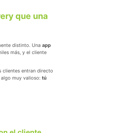
very que una
mente distinto. Una
app
les más, y el cliente
s clientes entran directo
a algo muy valioso:
tú
on el cliente