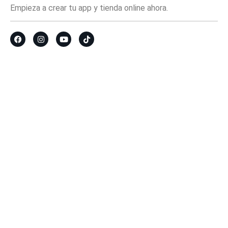
Empieza a crear tu app y tienda online ahora.
Recursos
Tu propia app y tienda online
Qué puedo hacer con mi app
Cuánto cuesta tener mi app
Contáctanos
Copyright © 2026 Upmy ®
Aviso de privacidad