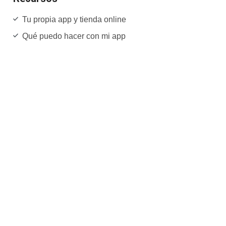
Tu propia app y tienda online
Qué puedo hacer con mi app
Cuánto cuesta tener mi app
Contáctanos
Copyright © 2026 Upmy ®
Aviso de privacidad
Términos y condiciones